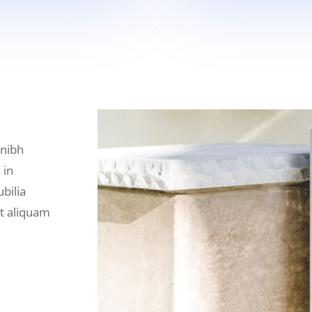
 nibh
 in
ubilia
et aliquam