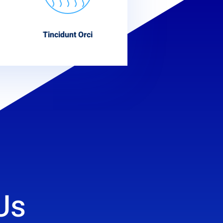
Tincidunt Orci
Us