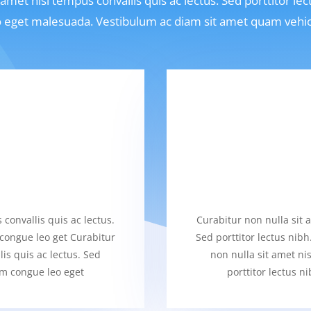
 amet nisl tempus convallis quis ac lectus. Sed porttitor l
 eget malesuada. Vestibulum ac diam sit amet quam veh
convallis quis ac lectus.
Curabitur non nulla sit a
 congue leo get Curabitur
Sed porttitor lectus nib
is quis ac lectus. Sed
non nulla sit amet ni
um congue leo eget
porttitor lectus 